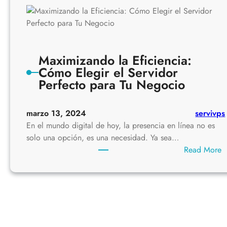
t
a
l
e
c
Maximizando la Eficiencia:
i
Cómo Elegir el Servidor
e
Perfecto para Tu Negocio
n
d
marzo 13, 2024
servivps
o
En el mundo digital de hoy, la presencia en línea no es
T
solo una opción, es una necesidad. Ya sea…
u
:
Read More
S
e
a
g
x
u
i
r
i
i
d