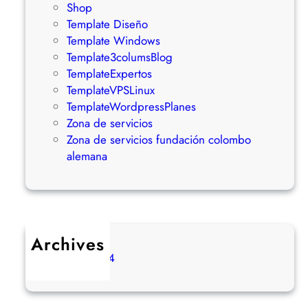
Shop
o
Template Diseño
:
Template Windows
¿
Template3columsBlog
C
TemplateExpertos
u
TemplateVPSLinux
á
TemplateWordpressPlanes
l
Zona de servicios
e
Zona de servicios fundación colombo
s
alemana
l
a
M
e
j
Archives
o
marzo 2024
r
O
p