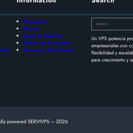
S
Conocenos
e
Precios
a
Casos de Estudios
Un VPS potencia pr
r
Política de Privacidad
empresariales con co
c
Nube
Terminos y Condiciones
flexibilidad y escala
h
para crecimiento y s
W
N
dly powered SERVIVPS – 2026