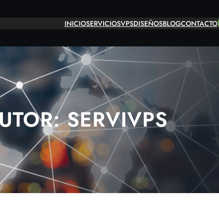
INICIO
SERVICIOS
VPS
DISEÑOS
BLOG
CONTACTO
UTOR:
SERVIVPS