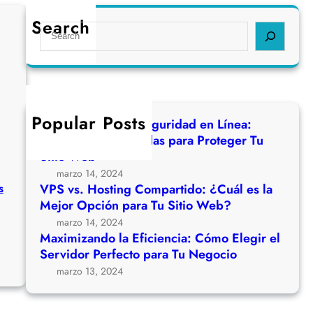
Search
S
e
a
r
c
h
Popular Posts
Fortaleciendo Tu Seguridad en Línea:
Estrategias Avanzadas para Proteger Tu
Sitio Web
marzo 14, 2024
s
VPS vs. Hosting Compartido: ¿Cuál es la
Mejor Opción para Tu Sitio Web?
marzo 14, 2024
Maximizando la Eficiencia: Cómo Elegir el
Servidor Perfecto para Tu Negocio
:
V
marzo 13, 2024
P
S