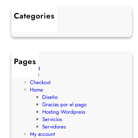
v
s
Categories
.
Uncategorized
H
o
s
t
i
Pages
n
blog
g
Cart
C
Checkout
o
Home
m
Diseño
p
Gracias por el pago
a
Hosting Wordpress
r
Servicios
t
Servidores
i
My account
d