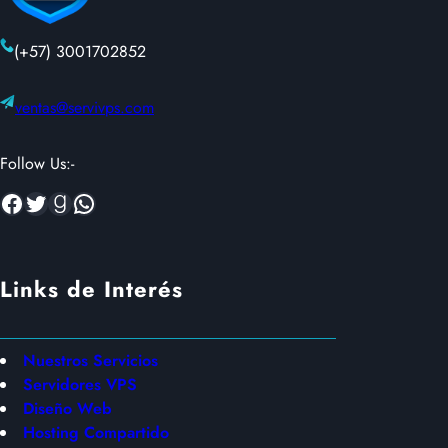
(+57) 3001702852
ventas@servivps.com
Follow Us:-
Facebook
Twitter
Goodreads
WhatsApp
Links de Interés
Nuestros Servicios
Servidores VPS
Diseño Web
Hosting Compartido