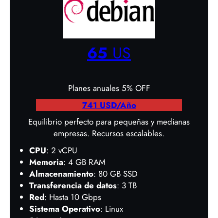
65
US
Planes anuales 5% OFF
741 USD/Año
Equilibrio perfecto para pequeñas y medianas
empresas. Recursos escalables.
CPU
: 2 vCPU
Memoria
: 4 GB RAM
Almacenamiento
: 80 GB SSD
Transferencia de datos
: 3 TB
Red
: Hasta 10 Gbps
Sistema Operativo
: Linux