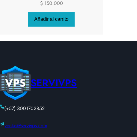
$
150.000
Añadir al carrito
SERVIVPS
(+57) 3001702852
ventas@servivps.com