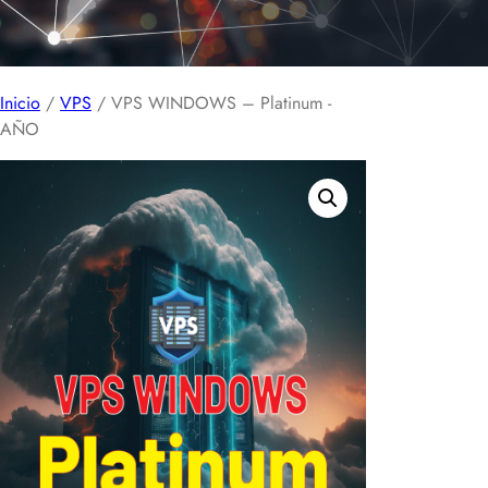
Inicio
/
VPS
/ VPS WINDOWS – Platinum -
AÑO