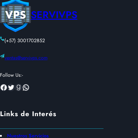
SERVIVPS
(+57) 3001702852
ventas@servivps.com
Follow Us:-
Facebook
Twitter
Goodreads
WhatsApp
Links de Interés
Nuestros Servicios