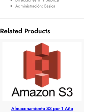
A
Administración: Básica
Ñ
O
c
a
Related Products
n
t
i
d
a
d
Almacenamiento S3 por 1 Año