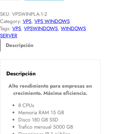
S
W
SKU:
VPSWINPLA-1-2
I
Category:
VPS
, 
VPS WINDOWS
N
Tags:
VPS
, 
VPSWINDOWS
, 
WINDOWS
D
SERVER
O
Descripción
W
S
–
P
Descripción
l
a
Alto rendimiento para empresas en
t
crecimiento. Máxima eficiencia.
i
8 CPUs
n
Memoria RAM 15 GB
u
Disco 180 GB SSD
m
Trafico mensual 5000 GB
-
Direcciones IP 1 pública