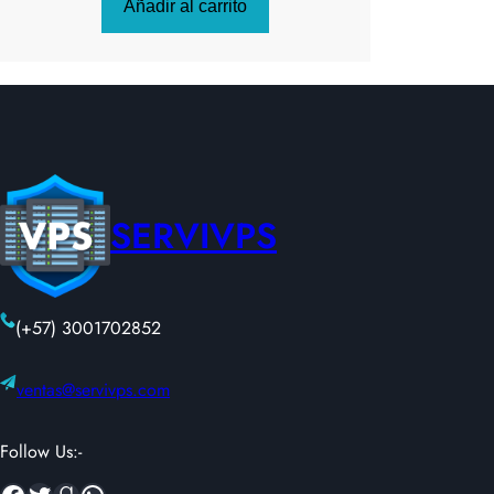
Añadir al carrito
SERVIVPS
(+57) 3001702852
ventas@servivps.com
Follow Us:-
Facebook
Twitter
Goodreads
WhatsApp