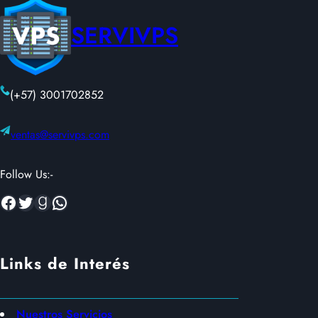
SERVIVPS
(+57) 3001702852
ventas@servivps.com
Follow Us:-
Facebook
Twitter
Goodreads
WhatsApp
Links de Interés
Nuestros Servicios