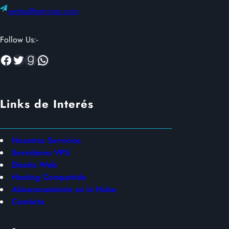
ventas@servivps.com
Follow Us:-
Facebook
Twitter
Goodreads
WhatsApp
Links de Interés
Nuestros Servicios
Servidores VPS
Diseño Web
Hosting Compartido
Almacenamiento en la Nube
Contácto