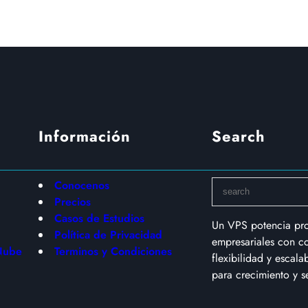
Información
Search
S
Conocenos
e
Precios
a
Casos de Estudios
Un VPS potencia pr
r
Política de Privacidad
empresariales con co
c
Nube
Terminos y Condiciones
flexibilidad y escala
h
para crecimiento y s