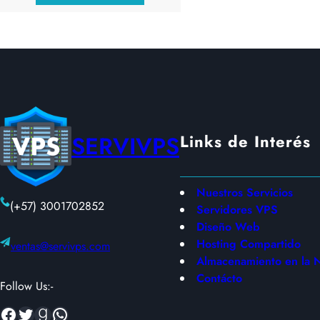
Links de Interés
SERVIVPS
Nuestros Servicios
(+57) 3001702852
Servidores VPS
Diseño Web
Hosting Compartido
ventas@servivps.com
Almacenamiento en la 
Contácto
Follow Us:-
Facebook
Twitter
Goodreads
WhatsApp